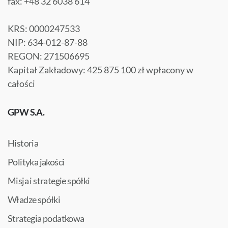
fax: +48 32 6038 614
KRS: 0000247533
NIP: 634-012-87-88
REGON: 271506695
Kapitał Zakładowy: 425 875 100 zł wpłacony w
całości
GPW S.A.
Historia
Polityka jakości
Misja i strategie spółki
Władze spółki
Strategia podatkowa