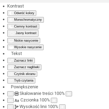
Kontrast
Odwróć kolory
Monochromatyczny
Ciemny kontrast
Jasny kontrast
Niskie nasycenie
Wysokie nasycenie
Tekst
Zaznacz linki
Zaznacz nagłówki
Czytnik ekranu
Tryb czytania
Powiększenie
Skalowanie treści
100
%
Czcionka
100
%
Aa
Wysokość linii
100
%