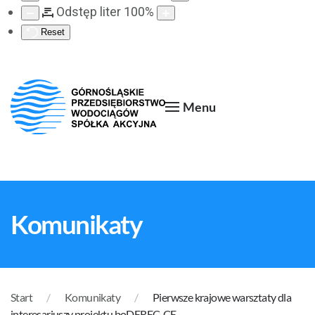
Odstęp liter
100
%
Reset
Menu
Komunikaty
Start
Komunikaty
Pierwsze krajowe warsztaty dla
interesariuszy projektu boDEREC-CE