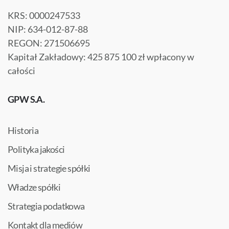
KRS: 0000247533
NIP: 634-012-87-88
REGON: 271506695
Kapitał Zakładowy: 425 875 100 zł wpłacony w
całości
GPW S.A.
Historia
Polityka jakości
Misja i strategie spółki
Władze spółki
Strategia podatkowa
Kontakt dla mediów