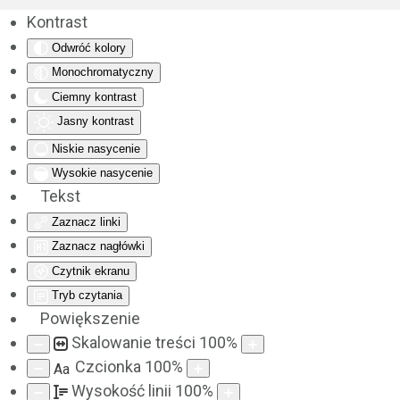
Kontrast
Odwróć kolory
Monochromatyczny
Ciemny kontrast
Jasny kontrast
Niskie nasycenie
Wysokie nasycenie
Tekst
Zaznacz linki
Zaznacz nagłówki
Czytnik ekranu
Tryb czytania
Powiększenie
Skalowanie treści
100
%
Czcionka
100
%
Aa
Wysokość linii
100
%