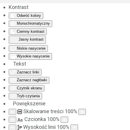
Kontrast
Odwróć kolory
Monochromatyczny
Ciemny kontrast
Jasny kontrast
Niskie nasycenie
Wysokie nasycenie
Tekst
Zaznacz linki
Zaznacz nagłówki
Czytnik ekranu
Tryb czytania
Powiększenie
Skalowanie treści
100
%
Czcionka
100
%
Aa
Wysokość linii
100
%