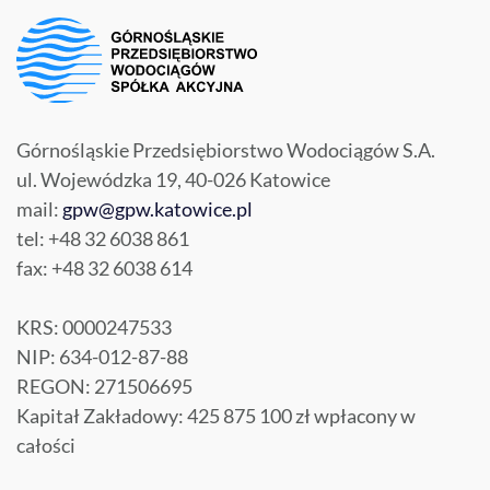
Górnośląskie Przedsiębiorstwo Wodociągów S.A.
ul. Wojewódzka 19, 40-026 Katowice
mail:
gpw@gpw.katowice.pl
tel: +48 32 6038 861
fax: +48 32 6038 614
KRS: 0000247533
NIP: 634-012-87-88
REGON: 271506695
Kapitał Zakładowy: 425 875 100 zł wpłacony w
całości